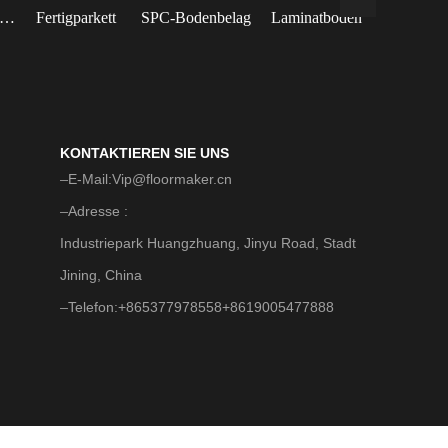
asserdichter Bodenbelag
Fertigparkett
SPC-Bodenbelag
Laminatboden
KONTAKTIEREN SIE UNS
E-Mail:
Vip@floormaker.cn
Adresse :
Industriepark Huangzhuang, Jinyu Road, Stadt
Jining, China
Telefon:
+865377978558+8619005477888