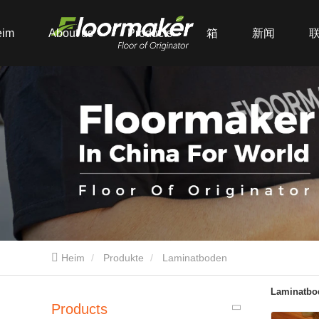
eim
About us
Products
箱
新闻
Heim
Produkte
Laminatboden
Laminatbo
Products