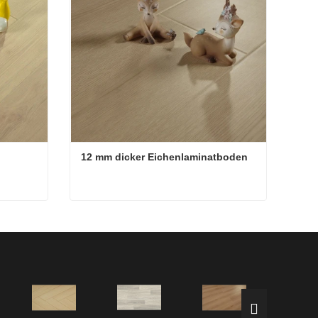
12 mm dicker Eichenlaminatboden
8 mm feuerfester EIR-Laminatholzboden
12 mm dicker Eichenlaminatboden
Jetzt Kontakt aufnehmen