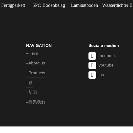
Fertigparkett
SPC-Bodenbelag
Laminatboden
W
NAVIGATION
Soziale medien
Heim
facebook
”
About us
youtube
Products
ins
箱
新闻
联系我们