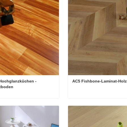
 Hochglanzküchen -
AC5 Fishbone-Laminat-Hol
tboden
Bester Hochglanzküchen -Laminatboden
AC5 Fishbone-Laminat-Ho
Kontakt aufnehmen
Jetzt Kontakt aufnehmen