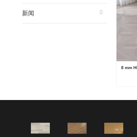
新闻
8 mm H
8 mm H
Jetzt 