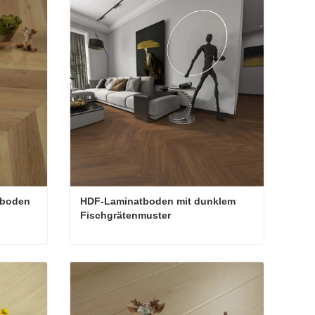
zboden
HDF-Laminatboden mit dunklem 
Fischgrätenmuster
lzboden
HDF-Laminatboden mit dunklem Fischgrätenmuster
Jetzt Kontakt aufnehmen