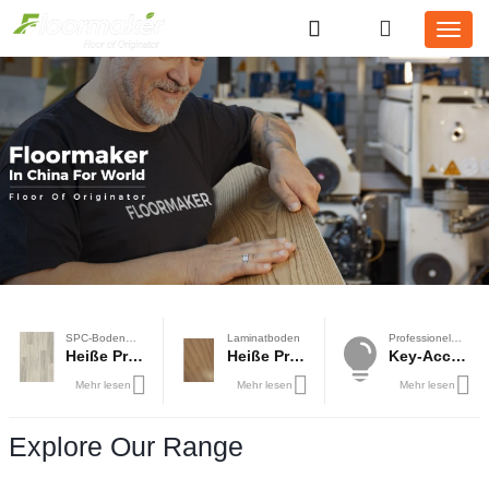
SPC-Bodenbelag
Laminatboden
Professionelle Lösung
Heiße Produkte
Heiße Produkte
Key-Account-Geschäft
Mehr lesen
Mehr lesen
Mehr lesen
Explore Our Range