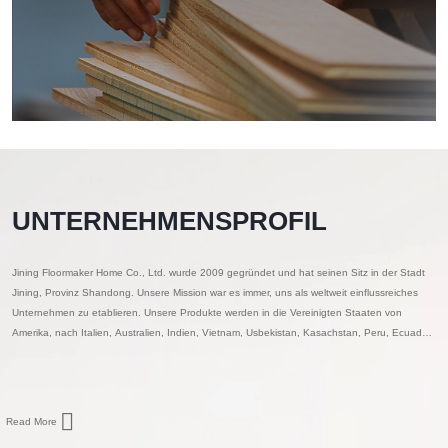
UNTERNEHMENSPROFIL
Jining Floormaker Home Co., Ltd. wurde 2009 gegründet und hat seinen Sitz in der Stadt
Jining, Provinz Shandong. Unsere Mission war es immer, uns als weltweit einflussreiches
Unternehmen zu etablieren. Unsere Produkte werden in die Vereinigten Staaten von
Amerika, nach Italien, Australien, Indien, Vietnam, Usbekistan, Kasachstan, Peru, Ecuador,
Bolivien, Brasilien und in andere Länder weltweit exportiert.
Read More