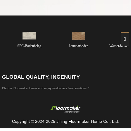
SPC-Bodenbelag
Laminatboden
Wasserdichter 
GLOBAL QUALITY, INGENUITY
Choose Floormaker Home and enjoy world-class floor solutions. ”
Copyright © 2024-2025 Jining Floormaker Home Co., Ltd.