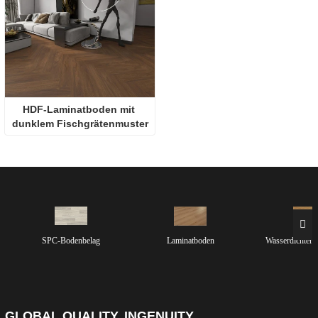
HDF-Laminatboden mit 
dunklem Fischgrätenmuster
SPC-Bodenbelag
Laminatboden
Wasserdichter 
GLOBAL QUALITY, INGENUITY