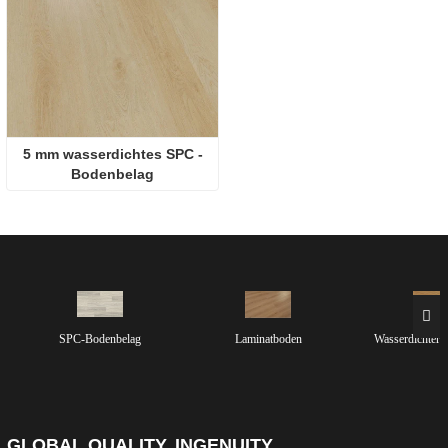
5 mm wasserdichtes SPC -
Bodenbelag
SPC-Bodenbelag
Laminatboden
Wasserdichter 
GLOBAL QUALITY, INGENUITY